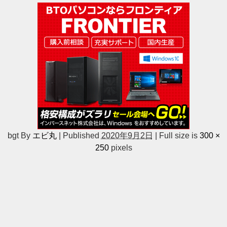
bgt
By
エビ丸
|
Published
2020年9月2日
|
Full size is
300 ×
250
pixels