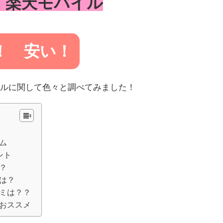
～ 楽天モバイル
！ 安い！
イルに関して色々と調べてみました！
ム
ント
？
は？
ミは？？
おススメ