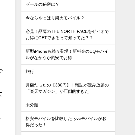
ゼールの秘密は？
今ならやっぱり楽天モバイル？
必見！品薄のTHE NORTH FACEをゼビオで
お得にGETできるって知ってた？？
新型iPhoneも続々登場！新料金のUQモバイ
ルがなかなか割安でお得
で
旅行
月額たったの【380円】！雑誌が読み放題の
「楽天マガジン」が圧倒的すぎた
て
未分類
れ
格安モバイルを比較したら○○モバイルがお
得だった！