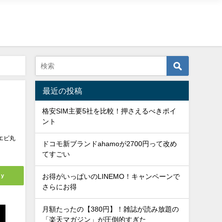
最近の投稿
格安SIM主要5社を比較！押さえるべきポイ
ント
エビ丸
ドコモ新ブランドahamoが2700円って改め
てすごい
ly
お得がいっぱいのLINEMO！キャンペーンで
さらにお得
月額たったの【380円】！雑誌が読み放題の
「楽天マガジン」が圧倒的すぎた